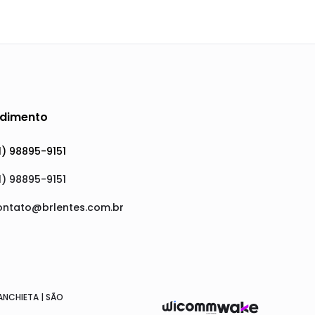
dimento
1) 98895-9151
1) 98895-9151
ontato@brlentes.com.br
 ANCHIETA | SÃO