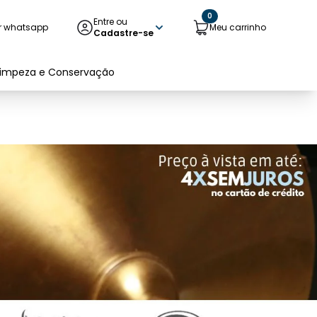
0
Entre ou
r whatsapp
Meu carrinho
Cadastre-se
Limpeza e Conservação