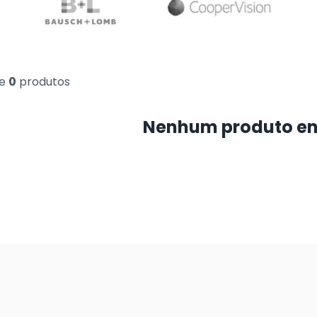
e
0
produtos
Nenhum produto e