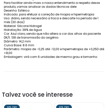
Para facilitar ainda mais o nosso entendimento a respeito desse
produto, vamos analisar os dados técnicos dele:
Desenho: Esférico
Indicado: para efetuar a correção de miopia e hipermetropia
Uso: diário, sendo necessário a troca e descarte no período de 1
mês (30 dias)
Material: Silicone Hidrogel
Hidratação: 38% de água
Cor: Azul claro, sendo que não altera a cor dos olhos do paciente
DK/t: 138 de transmissão do oxigênio
Diâmetro: 14,2 mm
Curva Base: 8.6 mm
Parâmetro: miopia de -0,25 até -12,00 e hipermetropia de +0,25D até
+8,00
Embalagem: virá com 6 unidades de mesmo grau e tamanho
Talvez você se interesse
9% OFF
6% OFF