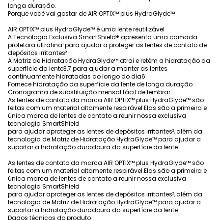
longa duração.
Porque você vai gostar de AIR OPTIX™ plus HydraGlyde™
AIR OPTIX™ plus HydraGlyde™ é uma lente reutilizável
A Tecnologia Exclusiva SmartShield® apresenta uma camada
protetora ultrafina¹ para ajudar a proteger as lentes de contato de
depósitos irritantes²
A Matriz de Hidratação HydraGlyde™ atrai e retém a hidratação da
superfície da lente3,7 para ajudar a manter as lentes
continuamente hidratadas ao longo do dia6
Fornece hidratação da superfície da lente de longa duração
Cronograma de substituição mensal fácil de lembrar
As lentes de contato da marca AIR OPTIX™ plus HydraGlyde™ são
feitas com um material altamente respirável.Elas são a primeira e
única marca de lentes de contato a reunir nossa exclusiva
tecnologia SmartShield
®
para ajudar aproteger as lentes de depósitos irritantes², além da
tecnologia de Matriz de Hidratação HydraGlyde™ para ajudar a
suportar a hidratação duradoura da superfície da lente
As lentes de contato da marca AIR OPTIX™ plus HydraGlyde™ são
feitas com um material altamente respirável.Elas são a primeira e
única marca de lentes de contato a reunir nossa exclusiva
tecnologia SmartShield
®
para ajudar aproteger as lentes de depósitos irritantes², além da
tecnologia de Matriz de Hidratação HydraGlyde™ para ajudar a
suportar a hidratação duradoura da superfície da lente
Dados técnicos do produto