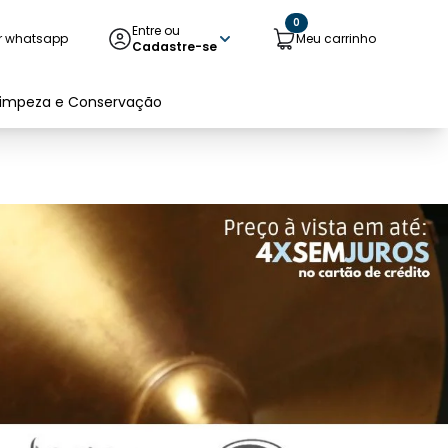
0
Entre ou
r whatsapp
Meu carrinho
Cadastre-se
Limpeza e Conservação