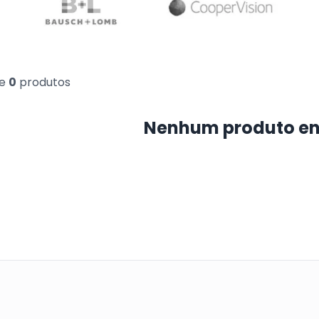
e
0
produtos
Nenhum produto e