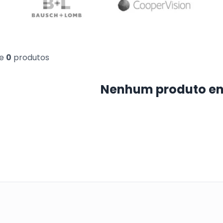
e
0
produtos
Nenhum produto e