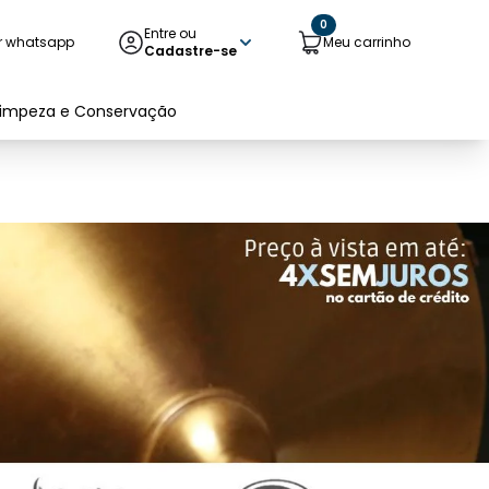
0
Entre ou
r whatsapp
Meu carrinho
Cadastre-se
Limpeza e Conservação