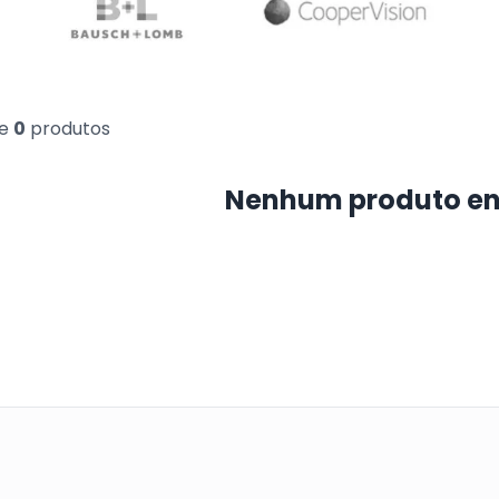
e
0
produtos
Nenhum produto e