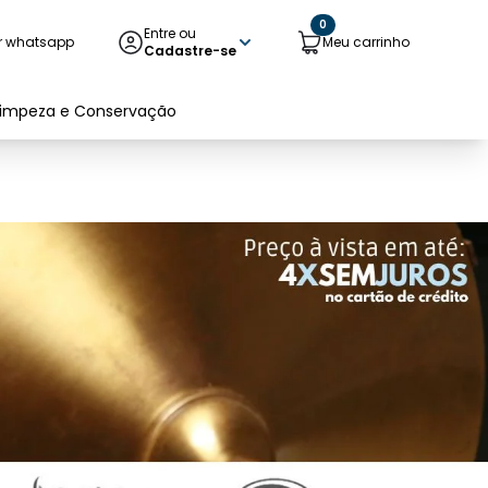
0
Entre ou
r whatsapp
Meu carrinho
Cadastre-se
Limpeza e Conservação