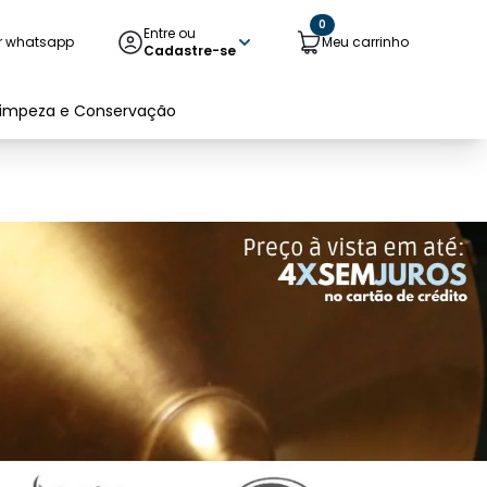
0
Entre ou
r whatsapp
Meu carrinho
Cadastre-se
Limpeza e Conservação