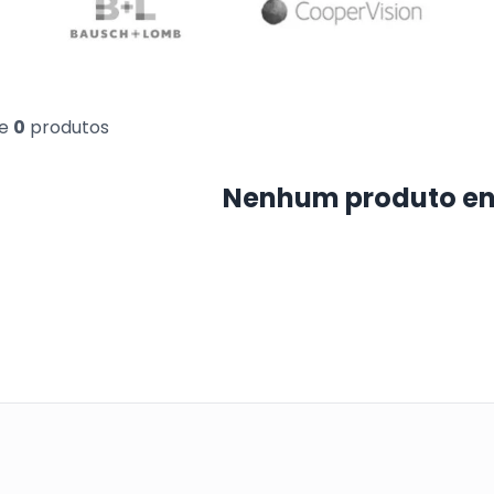
e
0
produtos
Nenhum produto e