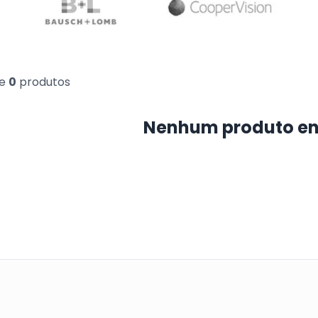
e
0
produtos
Nenhum produto e