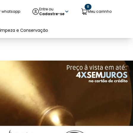
0
Entre ou
r whatsapp
Meu carrinho
Cadastre-se
Limpeza e Conservação