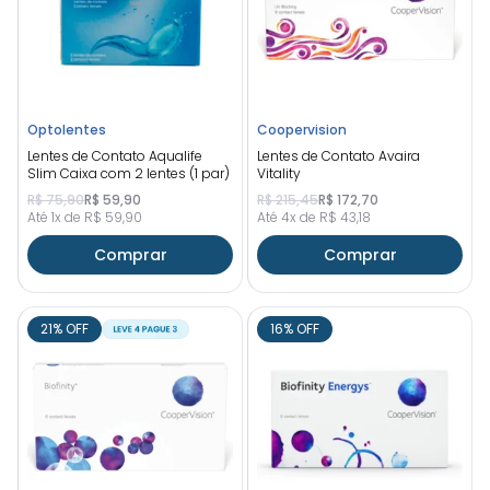
Optolentes
Coopervision
Lentes de Contato Aqualife
Lentes de Contato Avaira
Slim Caixa com 2 lentes (1 par)
Vitality
R$ 75,90
R$ 59,90
R$ 215,45
R$ 172,70
Até 1x de R$ 59,90
Até 4x de R$ 43,18
Comprar
Comprar
21% OFF
16% OFF