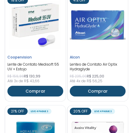
18% OFF
4% OFF
Coopervision
Alcon
Lente de Contato Medisoft 55
Lentes de Contato Air Optix
UV + Estojo
Hydraglyde
R$ 159,99
R$ 130,99
R$ 235,00
R$ 225,00
Até 3x de R$ 43,66
Até 4x de R$ 56,25
Comprar
Comprar
21% OFF
20% OFF