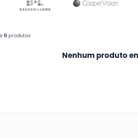
e
0
produtos
Nenhum produto e