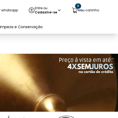
0
Entre ou
r whatsapp
Meu carrinho
Cadastre-se
Limpeza e Conservação