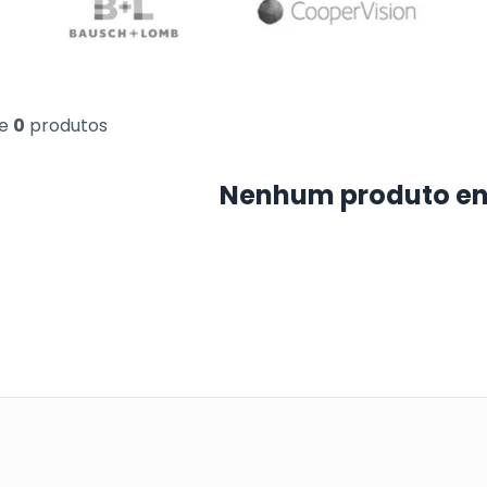
e
0
produtos
Nenhum produto e