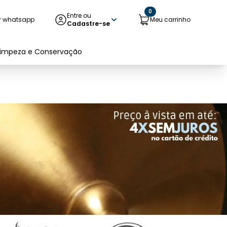
0
Entre ou
r whatsapp
Meu carrinho
Cadastre-se
Limpeza e Conservação